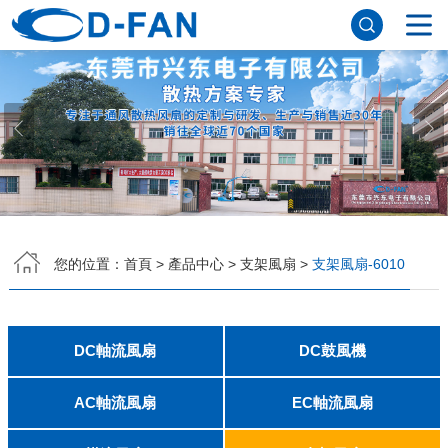
網站首頁
關於樱桃视频在线观看入口
公司簡介
董事長寄語
發展曆程
公司優勢
企業文化
榮譽資質
企業風采
儀器設備
視頻中心
產品中心
DC軸流風扇
DC鼓風機
AC軸流風扇
EC軸流風扇
橫流風扇
支架風扇
應用案例
您的位置：
首頁
>
產品中心
>
支架風扇
>
支架風扇-6010
工程案例
解決方案
新聞資訊
公司新聞
行業資訊
DC軸流風扇
DC鼓風機
常見問題
2006
2010
2507
2510
3006
3007
3010
3510
4007
4010-B
4015
4020
4028
4510
5010
5015
5020
5025
6010
6015
6020
6025
6038
7010
7015
7025
8010
8015
8025-A
8025-B
8038
9025-B
8020
9238
1225-A
1225-B
1232
1238-A
1238-B
1425
1751
20060
2006
3507
4008
DFM4010B
4020
4506-A
4506-B
5008
5010
5015-A
5015-B
5016
5020-A
5020-B
5025-A
5025-B
6006
6008
6015-A
6015-B
6020
6025
6028-A
6028-B
7515
7525
7530-A
7530-B
8030-A
8030-B
9330-A
9330-C
9733
10033
1232
聯係樱桃视频在线观看入口
AC軸流風扇
EC軸流風扇
8025
8038
9225
9238
1225
1238
1738
1751
2260
6025
8025
8038
9225
9238
1238
聯係方式
客戶留言
人才招聘