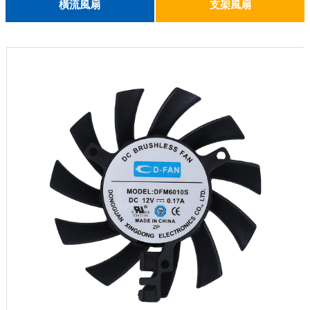
English
橫流風扇
支架風扇
DC 030
3010
4010
5010
6010
6025
8015
5032碟形
8030碟形
9025
9025碟形
1225
1025碟形
1025
1225碟形
1525碟形
12538離心