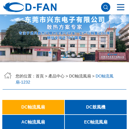
網站首頁
關於樱桃视频在线观看入口
公司簡介
董事長寄語
發展曆程
公司優勢
企業文化
榮譽資質
企業風采
儀器設備
視頻中心
產品中心
DC軸流風扇
DC鼓風機
AC軸流風扇
EC軸流風扇
橫流風扇
支架風扇
應用案例
您的位置：
首頁
>
產品中心
>
DC軸流風扇
>
DC軸流風
扇-1232
工程案例
解決方案
新聞資訊
公司新聞
行業資訊
常見問題
DC軸流風扇
DC鼓風機
聯係樱桃视频在线观看入口
2006
2010
2507
2510
3006
3007
3010
3510
4007
4010-B
4015
4020
4028
4510
5010
5015
5020
5025
6010
6015
6020
6025
6038
7010
7015
7025
8010
8015
8025-A
8025-B
8038
9025-B
8020
9238
1225-A
1225-B
1232
1238-A
1238-B
1425
1751
20060
2006
3507
4008
DFM4010B
4020
4506-A
4506-B
5008
5010
5015-A
5015-B
5016
5020-A
5020-B
5025-A
5025-B
6006
6008
6015-A
6015-B
6020
6025
6028-A
6028-B
7515
7525
7530-A
7530-B
8030-A
8030-B
9330-A
9330-C
9733
10033
1232
AC軸流風扇
EC軸流風扇
聯係方式
客戶留言
人才招聘