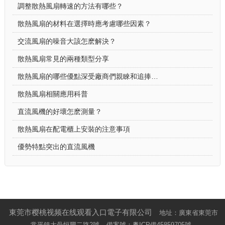
調整散熱風扇轉速的方法有哪些？
散熱風扇的材料在選擇時應考慮哪些因素？
交流風扇的噪音大該怎麽解決？
散熱風扇常見的兩種類型分享
散熱風扇的哪些優點深受廠商們親睞和追捧呢？
散熱風扇相關應用科普
直流風機的好壞怎麽測量？
散熱風扇在配電櫃上安裝的注意事項
優勢特點突出的直流風機
東莞市樱桃视频在线观看入口電子有限公司
地址：廣東省東莞市
常平鎮大咼恒豐二路2號
備案號：
粵ICP備45859705號