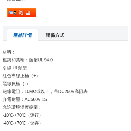
產品詳情
聯係方式
材料：
框架和葉輪：熱塑UL 94-0
引線.UL類型
紅色導線正極（+）
黑線負極（-）
絕緣電阻：10MΩ或以上，帶DC250V高阻表
介電耐壓：AC500V 1S
允許環境溫度範圍：
-10℃-+70℃（運行）
-40℃-+70℃（儲存）