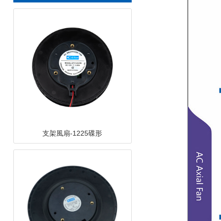
支架風扇-1225碟形
支架風扇-1525碟形