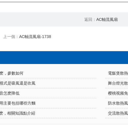
返回：
AC軸流風扇
上一個：
AC軸流風扇-1738
，參數如何
電飯煲散熱
模式是吸風還是吹風
舞台燈光散
音怎麽降低
用主要包括哪些方麵
防水散熱
麽，相關知識點介紹
交流散熱