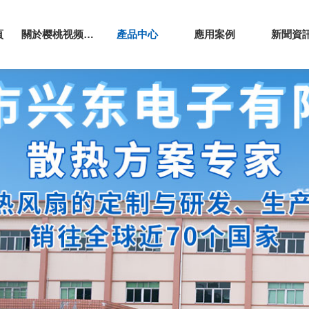
頁
關於樱桃视频在线观看入口
產品中心
應用案例
新聞資