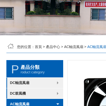
您的位置：
首頁
>
產品中心
>
AC軸流風扇
>
AC軸流風扇-
P
產品分類
roduct category
DC軸流風扇
2006
2010
2507
2510
3006
3007
3010
3510
4007
4010-B
4015
4020
4028
4510
5010
5015
5020
5025
6010
6015
6020
6025
6038
7010
7015
7025
8010
8015
8025-A
8025-B
8038
9025-B
8020
9238
1225-A
1225-B
1232
1238-A
1238-B
1425
1751
20060
DC鼓風機
2006
3507
4008
DFM4010B
4020
4506-A
4506-B
5008
5010
5015-A
5015-B
5016
5020-A
5020-B
5025-A
5025-B
6006
6008
6015-A
6015-B
6020
6025
6028-A
6028-B
7515
7525
7530-A
7530-B
8030-A
8030-B
9330-A
9330-C
9733
10033
1232
AC軸流風扇