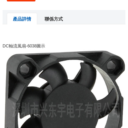
產品詳情
聯係方式
DC軸流風扇-6038圖示