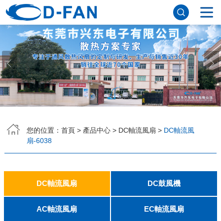
網站首頁
關於樱桃视频在线观看入口
公司簡介
董事長寄語
發展曆程
公司優勢
企業文化
榮譽資質
企業風采
儀器設備
視頻中心
產品中心
DC軸流風扇
DC鼓風機
AC軸流風扇
EC軸流風扇
橫流風扇
支架風扇
應用案例
您的位置：
首頁
>
產品中心
>
DC軸流風扇
>
DC軸流風
扇-6038
工程案例
解決方案
新聞資訊
公司新聞
行業資訊
常見問題
DC軸流風扇
DC鼓風機
聯係樱桃视频在线观看入口
2006
2010
2507
2510
3006
3007
3010
3510
4007
4010-B
4015
4020
4028
4510
5010
5015
5020
5025
6010
6015
6020
6025
6038
7010
7015
7025
8010
8015
8025-A
8025-B
8038
9025-B
8020
9238
1225-A
1225-B
1232
1238-A
1238-B
1425
1751
20060
2006
3507
4008
DFM4010B
4020
4506-A
4506-B
5008
5010
5015-A
5015-B
5016
5020-A
5020-B
5025-A
5025-B
6006
6008
6015-A
6015-B
6020
6025
6028-A
6028-B
7515
7525
7530-A
7530-B
8030-A
8030-B
9330-A
9330-C
9733
10033
1232
AC軸流風扇
EC軸流風扇
聯係方式
客戶留言
人才招聘