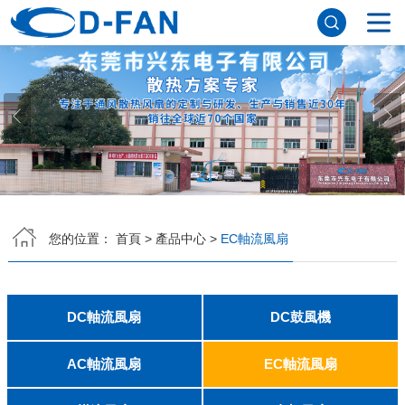
網站首頁
關於樱桃视频在线观看入口
公司簡介
董事長寄語
發展曆程
公司優勢
企業文化
榮譽資質
企業風采
儀器設備
視頻中心
產品中心
DC軸流風扇
DC鼓風機
AC軸流風扇
EC軸流風扇
橫流風扇
支架風扇
應用案例
您的位置：
首頁
>
產品中心
>
EC軸流風扇
工程案例
解決方案
新聞資訊
公司新聞
行業資訊
DC軸流風扇
DC鼓風機
常見問題
2006
2010
2507
2510
3006
3007
3010
3510
4007
4010-B
4015
4020
4028
4510
5010
5015
5020
5025
6010
6015
6020
6025
6038
7010
7015
7025
8010
8015
8025-A
8025-B
8038
9025-B
8020
9238
1225-A
1225-B
1232
1238-A
1238-B
1425
1751
20060
2006
3507
4008
DFM4010B
4020
4506-A
4506-B
5008
5010
5015-A
5015-B
5016
5020-A
5020-B
5025-A
5025-B
6006
6008
6015-A
6015-B
6020
6025
6028-A
6028-B
7515
7525
7530-A
7530-B
8030-A
8030-B
9330-A
9330-C
9733
10033
1232
聯係樱桃视频在线观看入口
AC軸流風扇
EC軸流風扇
8025
8038
9225
9238
1225
1238
1738
1751
2260
6025
8025
8038
9225
9238
1238
聯係方式
客戶留言
人才招聘