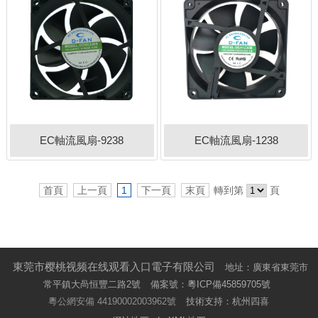
EC軸流風扇-9238
EC軸流風扇-1238
首頁
上一頁
1
下一頁
末頁
轉到第
頁
東莞市樱桃视频在线观看入口電子有限公司
地址：廣東省東莞市
常平鎮大咼恒豐二路2號
備案號：
粵ICP備45859705號
粵公網安備 44190002003962號
技術支持：杭州四喜