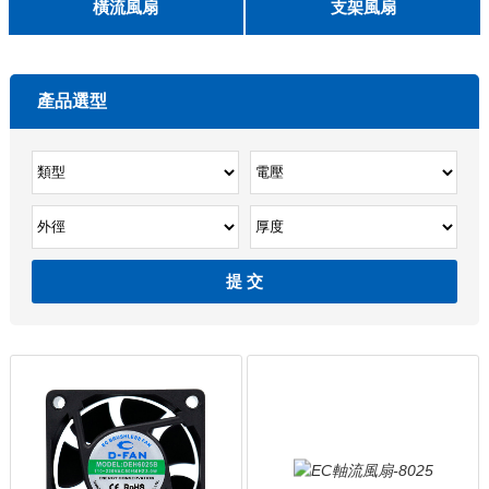
English
橫流風扇
支架風扇
DC 030
3010
4010
5010
6010
6025
8015
5032碟形
8030碟形
9025
9025碟形
1225
1025碟形
1025
1225碟形
1525碟形
12538離心
產品選型