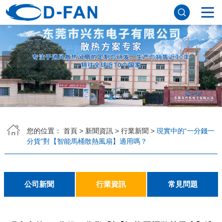
網站首頁
關於樱桃视频在线观看入口
公司簡介
董事長寄語
發展曆程
公司優勢
企業文化
榮譽資質
企業風采
儀器設備
視頻中心
產品中心
DC軸流風扇
DC鼓風機
AC軸流風扇
EC軸流風扇
橫流風扇
支架風扇
應用案例
您的位置：
首頁
>
新聞資訊
>
行業新聞
>
現實中的“一分錢一
分貨”對【智能馬桶散熱風扇】適用嗎？
工程案例
解決方案
新聞資訊
公司新聞
行業資訊
常見問題
公司新聞
行業資訊
常見問題
聯係樱桃视频在线观看入口
聯係方式
客戶留言
人才招聘