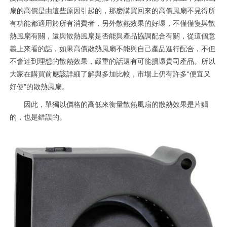
扇的高價是由這些原因引起的，那麽購買回來的高價風扇不見得所
有功能都適用於所有消費者，另外散熱效果的好壞，不僅僅隻與散
熱風扇有關，還與散熱風扇是否能與產品協調配合有關，從這個意
義上來看的話，如果高價散熱風扇不能與自己產品進行配合，不但
不會達到理想的散熱效果，嚴重的話還有可能損壞貴司產品。所以
大家在購買前應該詳細了解與多加比較，市場上仍有許多“便宜又
好使”的散熱風扇。
因此，單獨以價格的高低來衡量散熱風扇的散熱效果是片麵
的，也是錯誤的。