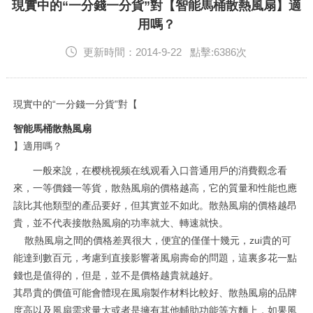
English
現實中的“一分錢一分貨”對【智能馬桶散熱風扇】適
用嗎？
更新時間：2014-9-22 點擊:6386次
現實中的“一分錢一分貨”對【
智能馬桶散熱風扇
】適用嗎？
一般來說，在樱桃视频在线观看入口普通用戶的消費觀念看
來，一等價錢一等貨，散熱風扇的價格越高，它的質量和性能也應
該比其他類型的產品要好，但其實並不如此。散熱風扇的價格越昂
貴，並不代表接散熱風扇的功率就大、轉速就快。
散熱風扇之間的價格差異很大，便宜的僅僅十幾元，zui貴的可
能達到數百元，考慮到直接影響著風扇壽命的問題，這裏多花一點
錢也是值得的，但是，並不是價格越貴就越好。
其昂貴的價值可能會體現在風扇製作材料比較好、散熱風扇的品牌
度高以及風扇需求量大或者是擁有其他輔助功能等方麵上，如果風